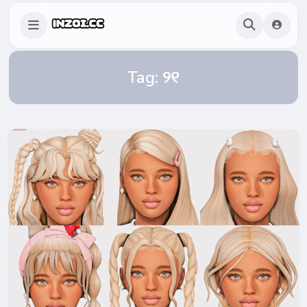
Tag:
୨୧