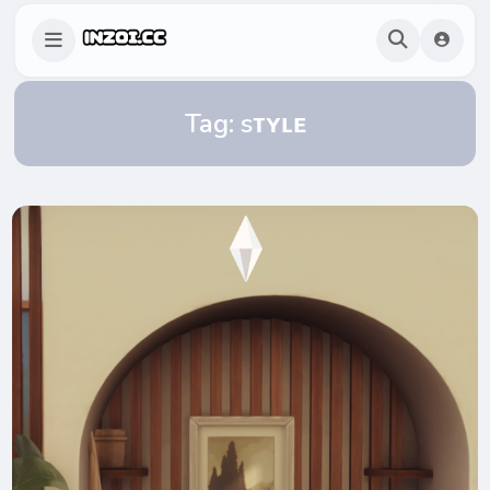
Tag:
sᴛʏʟᴇ